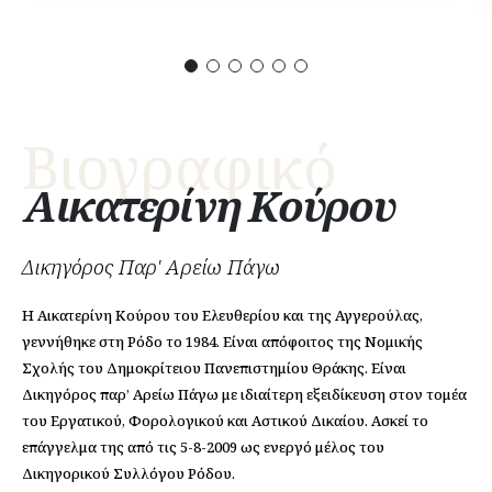
Βιογραφικό
Αικατερίνη Κούρου
Δ
ι
κ
η
γ
ό
ρ
ο
ς
Π
α
ρ
'
Α
ρ
ε
ί
ω
Π
ά
γ
ω
H Αικατερίνη Κούρου του Ελευθερίου και της Αγγερούλας,
γεννήθηκε στη Ρόδο το 1984. Είναι απόφοιτος της Νομικής
Σχολής του Δημοκρίτειου Πανεπιστημίου Θράκης. Είναι
Δικηγόρος παρ’ Αρείω Πάγω με ιδιαίτερη εξειδίκευση στον τομέα
του Εργατικού, Φορολογικού και Αστικού Δικαίου. Ασκεί το
επάγγελμα της από τις 5-8-2009 ως ενεργό μέλος του
Δικηγορικού Συλλόγου Ρόδου.