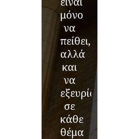
είναι
μόνο
να
πείθει,
αλλά
και
να
εξευρίσκει
σε
κάθε
θέμα