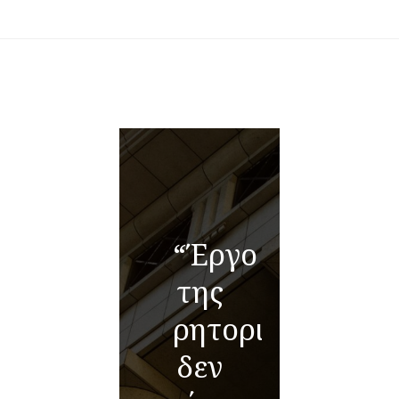
“Έργο
της
ρητορικής
δεν